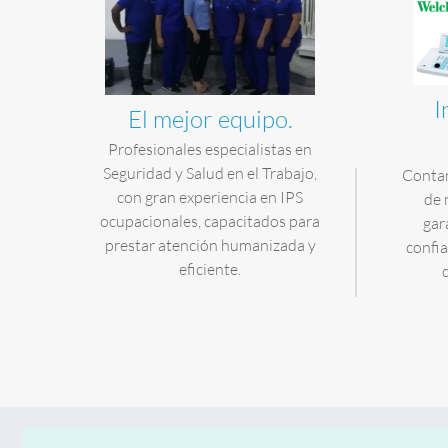
I
El mejor equipo.
Profesionales especialistas en
Seguridad y Salud en el Trabajo,
Contam
con gran experiencia en IPS
de 
ocupacionales, capacitados para
gar
prestar atención humanizada y
confia
eficiente.